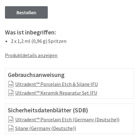
your
be
HighRadius
shipped
Bestellen
account.
at
This
a
email
later
Was ist inbegriffen:
is
date
the
2 x 1,2 ml (0,96 g) Spritzen
separate
best
from
way
the
Produktdetails anzeigen
to
rest
create
of
your
your
Gebrauchsanweisung
HighRadius
order
account
Ultradent™ Porcelain Etch & Silane IFU
once
because
it
Ultradent™ Keramik Reparatur Set IFU
it
has
contains
been
a
Sicherheitsdatenblätter (SDB)
replenished.
unique
link
Ultradent™ Porcelain Etch (Germany (Deutsche))
The
associated
estimated
Silane (Germany (Deutsche))
with
ship
your