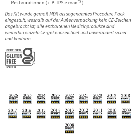
number
®2
Restaurationen (z. B. IPS e.max
)
the
and
item
Das Kit wurde gemäß MDR als sogenanntes Procedure Pack
an
is
eingestuft, weshalb auf der Außenverpackung kein CE-Zeichen
invoice
ready
angebracht ist; alle enthaltenen Medizinprodukte sind
number
to
weiterhin einzeln CE-gekennzeichnet und unverändert sicher
for
ship.
und konform.
identification.
You
have
the
You
option
are
to
cancel
now
the
leaving
item
at
Ultradent.com
any
and
time
being
while
still
redirected
in
to
the
backordered
our