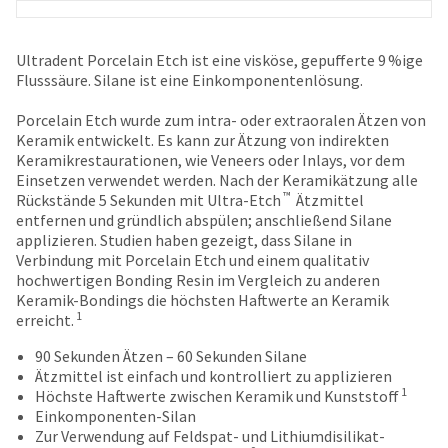
date
account.
is
If
subject
you
Ultradent Porcelain Etch ist eine visköse, gepufferte 9 %ige
to
do
Flusssäure. Silane ist eine Einkomponentenlösung.
change
not
at
have
Porcelain Etch wurde zum intra- oder extraoralen Ätzen von
any
access
Keramik entwickelt. Es kann zur Ätzung von indirekten
time
to
Keramikrestaurationen, wie Veneers oder Inlays, vor dem
due
this
Einsetzen verwendet werden. Nach der Keramikätzung alle
to
email
™
Rückstände 5 Sekunden mit Ultra-Etch
Ätzmittel
item
you
entfernen und gründlich abspülen; anschließend Silane
availability.
will
applizieren. Studien haben gezeigt, dass Silane in
You
be
Verbindung mit Porcelain Etch und einem qualitativ
will
able
hochwertigen Bonding Resin im Vergleich zu anderen
receive
to
Keramik-Bondings die höchsten Haftwerte an Keramik
an
self-
1
erreicht.
order
register,
confirmation
but
90 Sekunden Ätzen – 60 Sekunden Silane
email
will
Ätzmittel ist einfach und kontrolliert zu applizieren
and
need
1
Höchste Haftwerte zwischen Keramik und Kunststoff
an
your
Einkomponenten-Silan
email
customer
Zur Verwendung auf Feldspat- und Lithiumdisilikat-
when