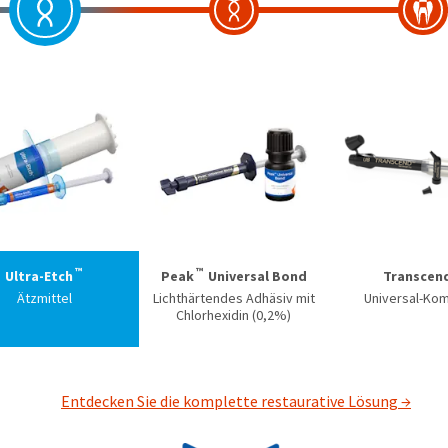
™
™
Ultra-Etch
Peak
Universal Bond
Transcen
Ätzmittel
Lichthärtendes Adhäsiv mit
Universal-Ko
Chlorhexidin (0,2%)
Entdecken Sie die komplette restaurative Lösung →