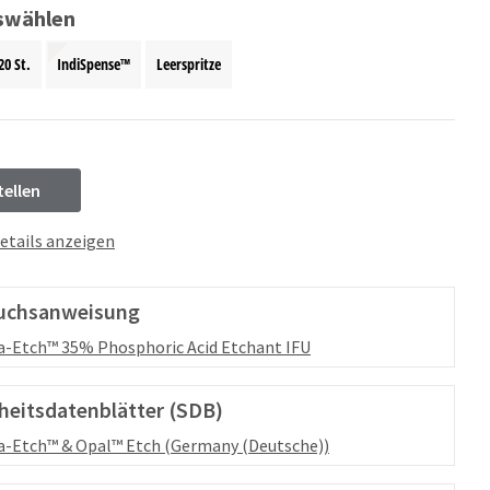
swählen
20 St.
IndiSpense™
Leerspritze
tellen
etails anzeigen
uchsanweisung
a-Etch™ 35% Phosphoric Acid Etchant IFU
heitsdatenblätter (SDB)
a-Etch™ & Opal™ Etch (Germany (Deutsche))