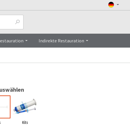
FAQs
Top
Restauration
Indirekte Restauration
auswählen
s
Kits