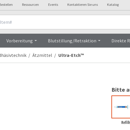
Bestellen
Ressourcen
Events
Kontaktieren Sie uns
Katalog
Klinisches
Erfahrungsberichte
Vorbereitung
Blutstillung/Retraktion
Direkte 
dhäsivtechnik
Ätzmittel
Ultra-Etch™
Bitte 
Refill