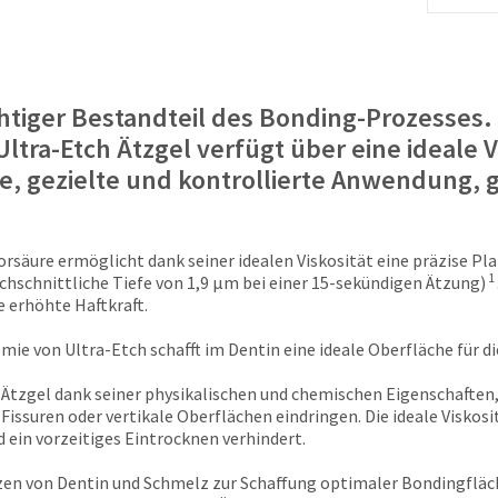
chtiger Bestandteil des Bonding-Prozesses.
. Ultra-Etch Ätzgel verfügt über eine ideale 
e, gezielte und kontrollierte Anwendung, 
säure ermöglicht dank seiner idealen Viskosität eine präzise Pla
1
urchschnittliche Tiefe von 1,9 μm bei einer 15-sekündigen Ätzung)
e erhöhte Haftkraft.
emie von Ultra-Etch schafft im Dentin eine ideale Oberfläche für 
h Ätzgel dank seiner physikalischen und chemischen Eigenschaften
Fissuren oder vertikale Oberflächen eindringen. Die ideale Viskosit
d ein vorzeitiges Eintrocknen verhindert.
 Ätzen von Dentin und Schmelz zur Schaffung optimaler Bondingflä