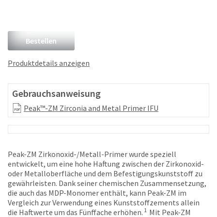
and
an
our
automated
manufacturing
email
team
from
Bestellen
is
HighRadius
currently
that
working
Produktdetails anzeigen
contains
to
important
replenish
login
it.
Gebrauchsanweisung
information:
You
Peak™-ZM Zirconia and Metal Primer IFU
Please
can
refer
still
to
add
this
these
email
Peak-ZM Zirkonoxid-/Metall-Primer wurde speziell
items
and
entwickelt, um eine hohe Haftung zwischen der Zirkonoxid-
to
follow
oder Metalloberfläche und dem Befestigungskunststoff zu
your
its
gewährleisten. Dank seiner chemischen Zusammensetzung,
order
directions
die auch das MDP-Monomer enthält, kann Peak-ZM im
and
to
Vergleich zur Verwendung eines Kunststoffzements allein
they
create
1
die Haftwerte um das Fünffache erhöhen.
Mit Peak-ZM
will