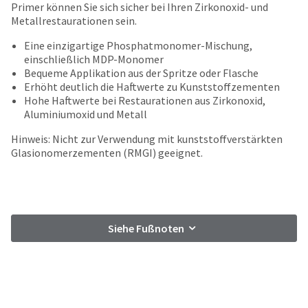
your
Primer können Sie sich sicher bei Ihren Zirkonoxid- und
be
HighRadius
Metallrestaurationen sein.
shipped
account.
at
This
Eine einzigartige Phosphatmonomer-Mischung,
a
email
einschließlich MDP-Monomer
later
is
Bequeme Applikation aus der Spritze oder Flasche
date
the
Erhöht deutlich die Haftwerte zu Kunststoffzementen
separate
best
Hohe Haftwerte bei Restaurationen aus Zirkonoxid,
from
way
Aluminiumoxid und Metall
the
to
rest
Hinweis: Nicht zur Verwendung mit kunststoffverstärkten
create
of
Glasionomerzementen (RMGI) geeignet.
your
your
HighRadius
order
account
once
because
it
it
has
contains
Siehe Fußnoten
been
a
replenished.
unique
link
The
associated
estimated
with
ship
your