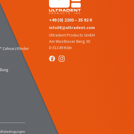
+49 (0) 2203 – 35 92 0
infoDE@ultradent.com
Ultradent Products GmbH
Am Westhover Berg 30
D-51149 Köln
 Zahnarztfinder
llung
äftsbedingungen