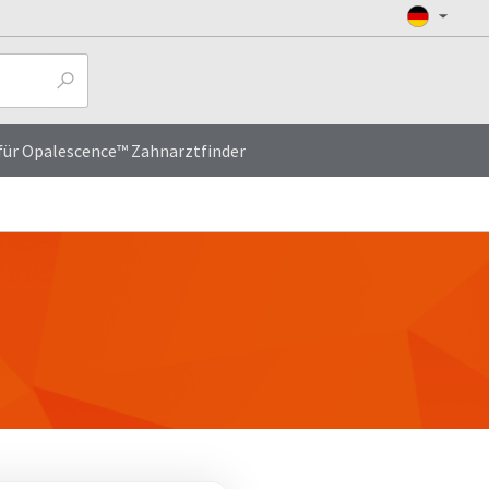
ür Opalescence™ Zahnarztfinder