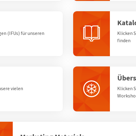
Katal
gen (IFUs) für unseren
Klicken 
finden
Übers
nsere vielen
Klicken 
Workshop