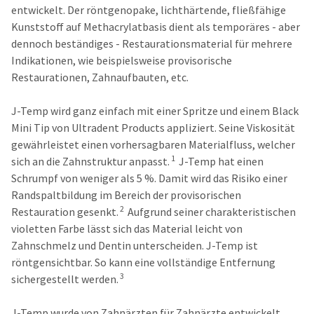
status
entwickelt. Der röntgenopake, lichthärtende, fließfähige
third-
by
Kunststoff auf Methacrylatbasis dient als temporäres - aber
party
calling
dennoch beständiges - Restaurationsmaterial für mehrere
our
payment
Indikationen, wie beispielsweise provisorische
customer
management
service
Restaurationen, Zahnaufbauten, etc.
department
platform
at
HighRadius.
J-Temp wird ganz einfach mit einer Spritze und einem Black
888.230.1420.
Mini Tip von Ultradent Products appliziert. Seine Viskosität
Please
The
gewährleistet einen vorhersagbaren Materialfluss, welcher
have
estimated
1
sich an die Zahnstruktur anpasst.
J-Temp hat einen
ship
your
Schrumpf von weniger als 5 %. Damit wird das Risiko einer
date*
login
is
Randspaltbildung im Bereich der provisorischen
subject
credentials
2
Restauration gesenkt.
Aufgrund seiner charakteristischen
to
ready.
violetten Farbe lässt sich das Material leicht von
change
at
Zahnschmelz und Dentin unterscheiden. J-Temp ist
anytime
röntgensichtbar. So kann eine vollständige Entfernung
ancel
due
3
sichergestellt werden.
to
item
ntinue
availability.
to
J-Temp wurde von Zahnärzten für Zahnärzte entwickelt.