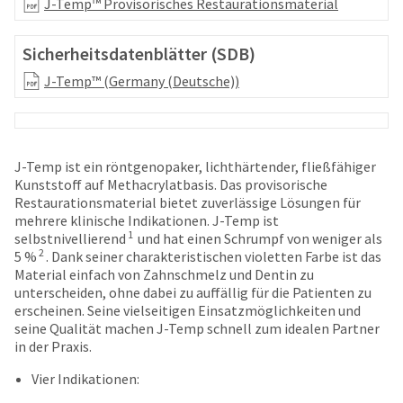
your
J-Temp™ Provisorisches Restaurationsmaterial
be
HighRadius
shipped
account.
at
Sicherheitsdatenblätter (SDB)
This
a
email
J-Temp™ (Germany (Deutsche))
later
is
date
the
separate
best
from
way
the
to
J-Temp ist ein röntgenopaker, lichthärtender, fließfähiger
rest
create
Kunststoff auf Methacrylatbasis. Das provisorische
of
your
Restaurationsmaterial bietet zuverlässige Lösungen für
your
HighRadius
mehrere klinische Indikationen. J-Temp ist
order
account
1
selbstnivellierend
und hat einen Schrumpf von weniger als
once
because
2
5 %
. Dank seiner charakteristischen violetten Farbe ist das
it
it
Material einfach von Zahnschmelz und Dentin zu
has
contains
unterscheiden, ohne dabei zu auffällig für die Patienten zu
been
a
erscheinen. Seine vielseitigen Einsatzmöglichkeiten und
replenished.
unique
seine Qualität machen J-Temp schnell zum idealen Partner
link
in der Praxis.
The
associated
estimated
Vier Indikationen:
with
ship
your