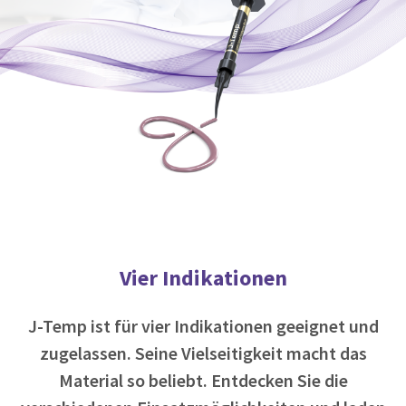
item
Ultradent
at
Products,
any
Inc.
time
PO
while
Box
still
952648
in
the
St.
backordered
Louis,
status.
MO
63195
Vier Indikationen
J-Temp ist für vier Indikationen geeignet und
zugelassen. Seine Vielseitigkeit macht das
Material so beliebt. Entdecken Sie die