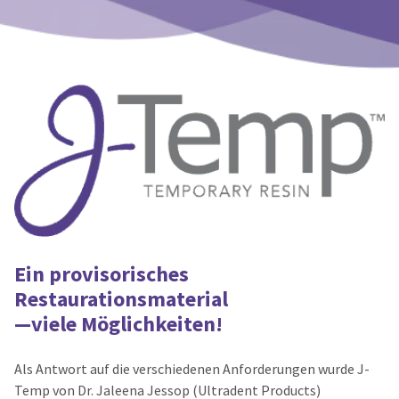
number
the
and
item
an
is
invoice
ready
number
to
for
ship.
identification.
You
have
the
You
option
are
to
cancel
now
the
leaving
item
at
Ultradent.com
Ein provisorisches
any
and
Restaurationsmaterial
time
being
while
—viele Möglichkeiten!
still
redirected
in
to
Als Antwort auf die verschiedenen Anforderungen wurde J-
the
backordered
our
Temp von Dr. Jaleena Jessop (Ultradent Products)