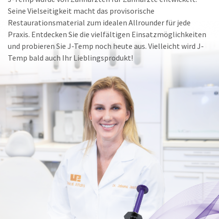
You
hRadius
Seine Vielseitigkeit macht das provisorische
will
receive
Restaurationsmaterial zum idealen Allrounder für jede
an
Praxis. Entdecken Sie die vielfältigen Einsatzmöglichkeiten
If
order
you
und probieren Sie J-Temp noch heute aus. Vielleicht wird J-
confirmation
need
email
Temp bald auch Ihr Lieblingsprodukt!
to
and
an
contact
email
Ultradent,
when
please
the
call
item
U.S.
is
Customer
ready
Support
to
at
ship.
1.800.552.5512
You
will
Always
have
the
remit
option
physical
to
checks
cancel
to:
the