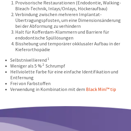
date
Provisorische Restaurationen (Endodontie, Walking-
account.
is
Bleach-Technik, Inlays/Onlays, Höckeraufbau)
If
subject
Verbindung zwischen mehreren Implantat-
you
to
Übertragungspfosten, um eine Dimensionsänderung
do
change
bei der Abformung zu verhindern
not
at
Halt für Kofferdam-Klammern und Barriere für
have
any
endodontische Spüllösungen
access
time
Bisshebung und temporärer okklusaler Aufbau in der
to
due
Kieferorthopädie
this
to
email
item
1
Selbstnivellierend
you
availability.
2
Weniger als 5 %
Schrumpf
will
You
Hellviolette Farbe für eine einfache Identifikation und
be
will
Entfernung
able
receive
Frei von Farbstoffen
to
an
Verwendung in Kombination mit dem
Black Mini™ tip
self-
order
register,
confirmation
but
email
will
and
need
an
your
email
customer
when