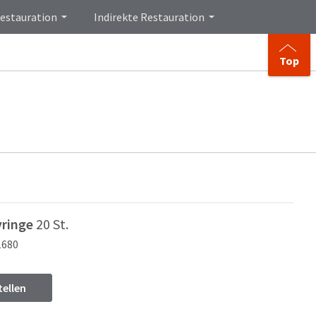
Restauration
Indirekte Restauration
Top
yringe
20 St.
1680
tellen