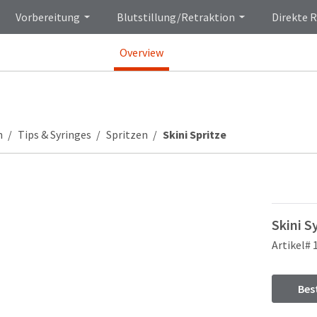
Vorbereitung
Blutstillung/Retraktion
Direkte 
Overview
n
Tips & Syringes
Spritzen
Skini Spritze
Skini S
Artikel# 
Bes