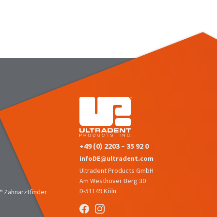
+49 (0) 2203 – 35 92 0
infoDE@ultradent.com
Ultradent Products GmbH
Am Westhover Berg 30
D-51149 Köln
 Zahnarztfinder