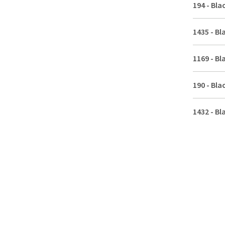
194
-
Blac
1435
-
Bl
1169
-
Bl
190
-
Blac
1432
-
Bl