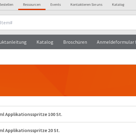
Bestellen
Ressourcen
Events
Kontaktieren Sie uns
Katalog
uktanleitung
Katalog
Broschüren
Anmeldeformular f
ml Applikationsspritze 100 St.
ml Applikationsspritze 20 St.