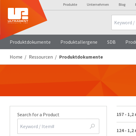
Produkte
Unternehmen
Blog
Search
Produktdokumente
Produktallergene
SDB
Prod
Home
Ressourcen
Produktdokumente
157
-
1,2 
Search for a Product
124
-
1,2 