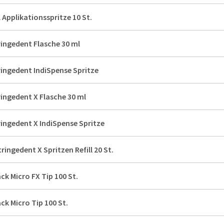
 Applikationsspritze 10 St.
ringedent Flasche 30 ml
ringedent IndiSpense Spritze
ringedent X Flasche 30 ml
ringedent X IndiSpense Spritze
tringedent X Spritzen Refill 20 St.
ack Micro FX Tip 100 St.
ack Micro Tip 100 St.