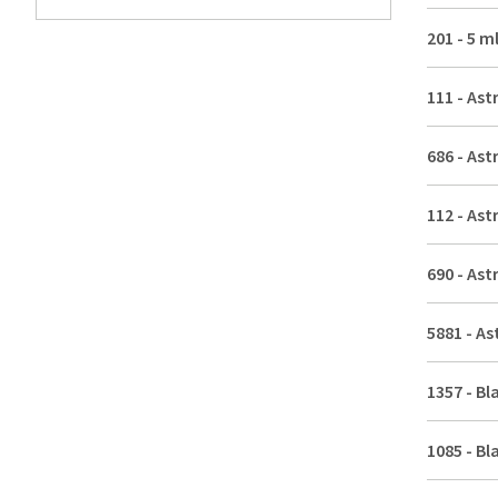
201
-
5 ml
111
-
Ast
686
-
Ast
112
-
Ast
690
-
Ast
5881
-
As
1357
-
Bl
1085
-
Bl