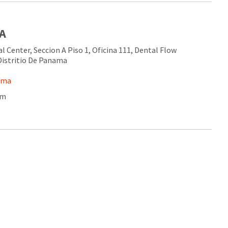
.A
al Center, Seccion A Piso 1, Oficina 111, Dental Flow
Distritio De Panama
ama
om