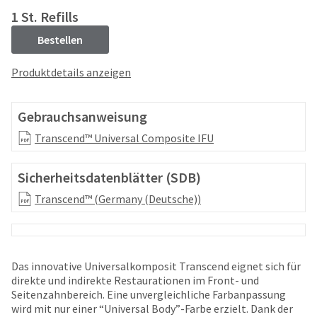
your
be
1 St. Refills
HighRadius
shipped
account.
at
Bestellen
This
a
email
later
Produktdetails anzeigen
is
date
the
separate
best
from
Gebrauchsanweisung
way
the
to
Transcend™ Universal Composite IFU
rest
create
of
your
your
HighRadius
Sicherheitsdatenblätter (SDB)
order
account
once
Transcend™ (Germany (Deutsche))
because
it
it
has
contains
been
a
replenished.
unique
Das innovative Universalkomposit Transcend eignet sich für
link
The
direkte und indirekte Restaurationen im Front- und
associated
estimated
Seitenzahnbereich. Eine unvergleichliche Farbanpassung
with
ship
wird mit nur einer “Universal Body”-Farbe erzielt. Dank der
your