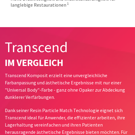
number
1
the
langlebige Restaurationen
and
item
an
is
invoice
ready
number
to
for
ship.
identification.
You
Transcend
have
the
You
option
IM VERGLEICH
are
to
cancel
now
Transcend Komposit erzielt eine unvergleichliche
the
leaving
Farbanpassung und ästhetische Ergebnisse mit nur einer
item
at
Ultradent.com
"Universal Body"-Farbe - ganz ohne Opaker zur Abdeckung
any
dunklerer Verfärbungen.
and
time
being
while
Dank seiner Resin Particle Match Technologie eignet sich
still
redirected
Transcend ideal für Anwender, die effizienter arbeiten, ihre
in
to
Lagerhaltung vereinfachen und ihren Patienten
the
backordered
our
herausragende ästhetische Ergebnisse bieten möchten. Für