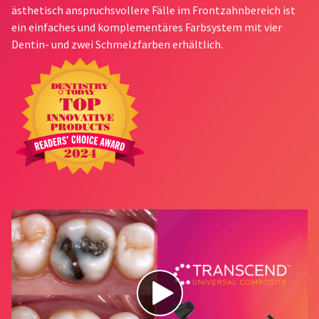
status
ästhetisch anspruchsvollere Fälle im Frontzahnbereich ist
third-
by
ein einfaches und komplementäres Farbsystem mit vier
party
calling
Dentin- und zwei Schmelzfarben erhältlich.
our
payment
customer
management
service
department
platform
at
HighRadius.
888.230.1420.
Please
The
have
estimated
ship
your
date*
login
is
subject
credentials
to
ready.
change
at
anytime
ancel
due
to
item
ntinue
availability.
to