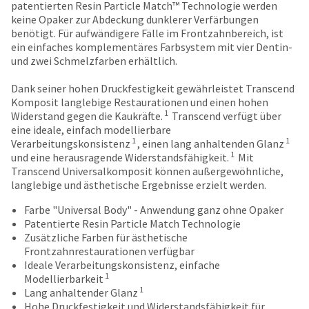
date
patentierten Resin Particle Match™ Technologie werden
account.
is
keine Opaker zur Abdeckung dunklerer Verfärbungen
If
subject
benötigt. Für aufwändigere Fälle im Frontzahnbereich, ist
you
to
ein einfaches komplementäres Farbsystem mit vier Dentin-
do
change
und zwei Schmelzfarben erhältlich.
not
at
have
any
Dank seiner hohen Druckfestigkeit gewährleistet Transcend
access
time
Komposit langlebige Restaurationen und einen hohen
to
due
1
Widerstand gegen die Kaukräfte.
Transcend verfügt über
this
to
eine ideale, einfach modellierbare
email
item
1
1
Verarbeitungskonsistenz
, einen lang anhaltenden Glanz
you
availability.
1
und eine herausragende Widerstandsfähigkeit.
Mit
will
You
Transcend Universalkomposit können außergewöhnliche,
be
will
langlebige und ästhetische Ergebnisse erzielt werden.
able
receive
to
an
Farbe "Universal Body" - Anwendung ganz ohne Opaker
self-
order
Patentierte Resin Particle Match Technologie
register,
confirmation
Zusätzliche Farben für ästhetische
but
email
Frontzahnrestaurationen verfügbar
will
and
Ideale Verarbeitungskonsistenz, einfache
need
1
an
Modellierbarkeit
your
1
email
Lang anhaltender Glanz
customer
when
Hohe Druckfestigkeit und Widerstandsfähigkeit für