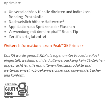
date
optimiert.
account.
is
If
subject
Universaladhäsiv für alle direkten und indirekten
you
to
Bonding-Protokolle
do
change
2
Nachweislich höhere Haftwerte
not
at
Applikation aus Spritzen oder Flaschen
have
any
Verwendung mit dem Inspiral™ Brush Tip
access
time
Zertifiziert glutenfrei
to
due
this
Weitere Informationen zum Peak™ SE Primer »
to
email
item
you
Das Kit wurde gemäß MDR als sogenanntes Procedure Pack
availability.
will
eingestuft, weshalb auf der Außenverpackung kein CE-Zeichen
You
be
angebracht ist; alle enthaltenen Medizinprodukte sind
will
able
weiterhin einzeln CE-gekennzeichnet und unverändert sicher
receive
to
und konform.
an
self-
order
register,
confirmation
but
email
will
and
need
an
your
email
customer
when