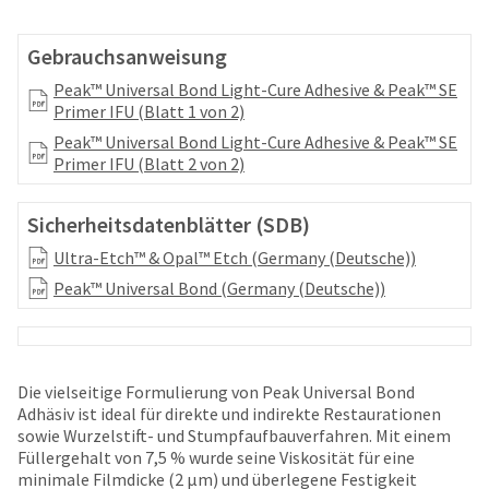
your
be
HighRadius
shipped
account.
Gebrauchsanweisung
at
This
a
Peak™ Universal Bond Light-Cure Adhesive & Peak™ SE
email
later
Primer IFU (Blatt 1 von 2)
is
date
the
Peak™ Universal Bond Light-Cure Adhesive & Peak™ SE
separate
best
Primer IFU (Blatt 2 von 2)
from
way
the
to
rest
create
Sicherheitsdatenblätter (SDB)
of
your
your
Ultra-Etch™ & Opal™ Etch (Germany (Deutsche))
HighRadius
order
account
Peak™ Universal Bond (Germany (Deutsche))
once
because
it
it
has
contains
been
a
replenished.
Die vielseitige Formulierung von Peak Universal Bond
unique
Adhäsiv ist ideal für direkte und indirekte Restaurationen
link
The
sowie Wurzelstift- und Stumpfaufbauverfahren. Mit einem
associated
estimated
Füllergehalt von 7,5 % wurde seine Viskosität für eine
with
ship
minimale Filmdicke (2 μm) und überlegene Festigkeit
your