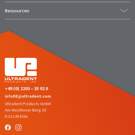
status
third-
by
Ressourcen
party
calling
our
payment
customer
management
service
department
platform
at
HighRadius.
888.230.1420.
Please
The
have
estimated
ship
your
date*
login
is
+49 (0) 2203 – 35 92 0
subject
credentials
to
infoDE@ultradent.com
ready.
change
Ultradent Products GmbH
at
anytime
Am Westhover Berg 30
ancel
due
D-51149 Köln
to
item
ntinue
availability.
to