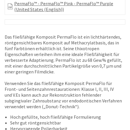
your
PermaFlo™ - PermaFlo™ Pink - PermaFlo™ Purple
be
HighRadius
(United States (English))
shipped
account.
at
This
a
email
later
is
date
the
Das fließfähige Komposit PermaFlo ist ein lichthärtendes,
separate
best
röntgensichtbares Komposit auf Methacrylatbasis, das in
from
way
fünf Farbtönen erhältlich ist. Seine thixotropen
the
to
Eigenschaften verleihen ihm eine ideale Fließfähigkeit für
rest
create
verbesserte Adaptierung. PermaFlo ist zu 68 Gew.% gefüllt,
of
your
mit einer durchschnittlichen Partikelgröße von 0,7 μm und
your
HighRadius
einer geringen Filmdicke.
order
account
once
because
Verwenden Sie das fließfähige Komposit PermaFlo für
it
it
Front- und Seitenzahnrestaurationen: Klasse I, II, III, IV
has
contains
und V.Es kann auch zur Rekonstruktion fehlender
been
a
subgingivaler Zahnsubstanz vor endodontischen Verfahren
replenished.
unique
verwendet werden („Donut-Technik“).
link
The
associated
Hoch gefüllte, hoch fließfähige Formulierung
estimated
with
Sehr gut röntgensichtbar
ship
your
Hervorragende Polierbarkeit