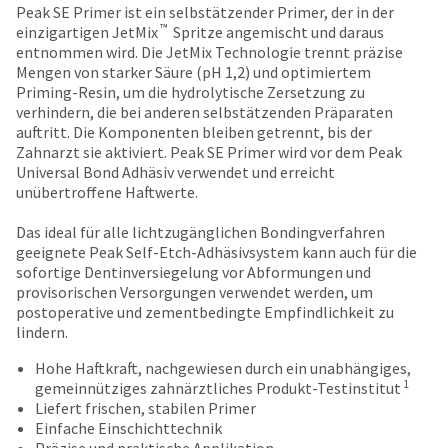
date
Peak SE Primer ist ein selbstätzender Primer, der in der
account.
is
™
einzigartigen JetMix
Spritze angemischt und daraus
If
subject
entnommen wird. Die JetMix Technologie trennt präzise
you
to
Mengen von starker Säure (pH 1,2) und optimiertem
do
change
Priming-Resin, um die hydrolytische Zersetzung zu
not
at
verhindern, die bei anderen selbstätzenden Präparaten
have
any
auftritt. Die Komponenten bleiben getrennt, bis der
access
time
Zahnarzt sie aktiviert. Peak SE Primer wird vor dem Peak
to
due
Universal Bond Adhäsiv verwendet und erreicht
this
to
unübertroffene Haftwerte.
email
item
you
availability.
Das ideal für alle lichtzugänglichen Bondingverfahren
will
You
geeignete Peak Self-Etch-Adhäsivsystem kann auch für die
be
will
sofortige Dentinversiegelung vor Abformungen und
able
receive
provisorischen Versorgungen verwendet werden, um
to
an
postoperative und zementbedingte Empfindlichkeit zu
self-
order
lindern.
register,
confirmation
but
email
Hohe Haftkraft, nachgewiesen durch ein unabhängiges,
will
and
1
gemeinnütziges zahnärztliches Produkt-Testinstitut
need
an
Liefert frischen, stabilen Primer
your
email
Einfache Einschichttechnik
customer
when
Präzise und praktische Applikation