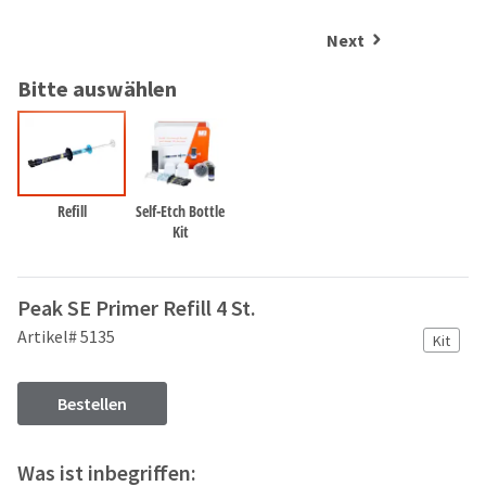
and
an
our
automated
Next
manufacturing
email
team
from
Bitte auswählen
is
HighRadius
currently
that
working
contains
to
important
replenish
login
it.
information:
Refill
Self-Etch Bottle
Kit
You
Please
can
refer
still
to
Peak SE Primer Refill 4 St.
add
this
these
Artikel# 5135
email
Kit
items
and
to
follow
your
its
Bestellen
order
directions
and
to
they
create
Was ist inbegriffen:
will