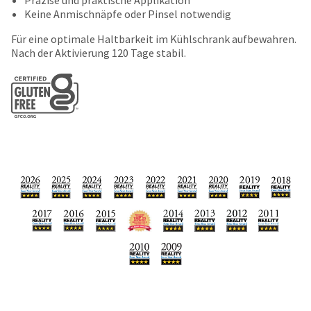
number
the
Keine Anmischnäpfe oder Pinsel notwendig
and
item
an
is
Für eine optimale Haltbarkeit im Kühlschrank aufbewahren.
invoice
ready
Nach der Aktivierung 120 Tage stabil.
number
to
for
ship.
identification.
You
have
the
You
option
are
to
cancel
now
the
leaving
item
at
Ultradent.com
any
and
time
being
while
still
redirected
in
to
the
backordered
our