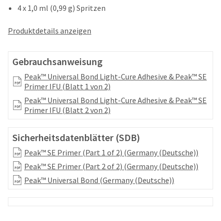
your
be
4 x 1,0 ml (0,99 g) Spritzen
HighRadius
shipped
account.
at
Produktdetails anzeigen
This
a
email
later
is
date
Gebrauchsanweisung
the
separate
best
Peak™ Universal Bond Light-Cure Adhesive & Peak™ SE
from
way
Primer IFU (Blatt 1 von 2)
the
to
rest
create
Peak™ Universal Bond Light-Cure Adhesive & Peak™ SE
of
your
Primer IFU (Blatt 2 von 2)
your
HighRadius
order
account
once
Sicherheitsdatenblätter (SDB)
because
it
it
Peak™ SE Primer (Part 1 of 2) (Germany (Deutsche))
has
contains
been
Peak™ SE Primer (Part 2 of 2) (Germany (Deutsche))
a
replenished.
unique
Peak™ Universal Bond (Germany (Deutsche))
link
The
associated
estimated
with
ship
your