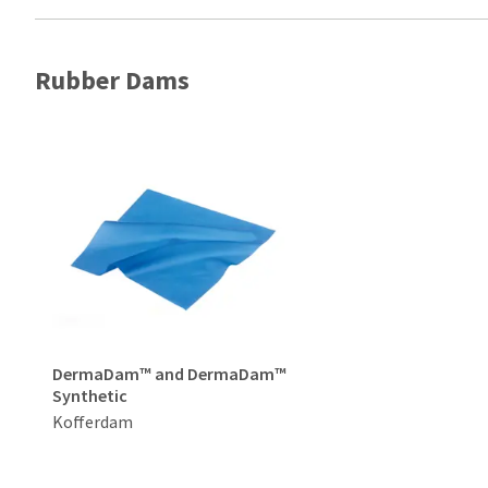
Rubber Dams
DermaDam™ and DermaDam™
Synthetic
Kofferdam