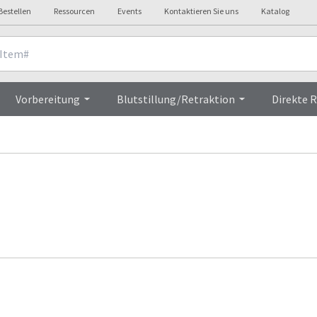
Bestellen
Ressourcen
Events
Kontaktieren Sie uns
Katalog
Vorbereitung
Blutstillung/Retraktion
Direkte 