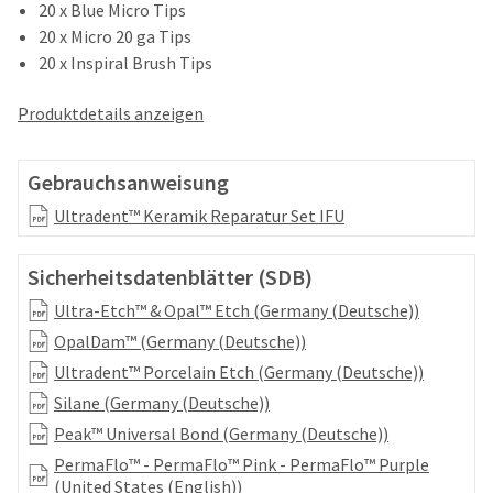
your
20 x Blue Micro Tips
be
HighRadius
20 x Micro 20 ga Tips
shipped
account.
at
20 x Inspiral Brush Tips
This
a
email
later
is
Produktdetails anzeigen
date
the
separate
best
from
way
Gebrauchsanweisung
the
to
rest
Ultradent™ Keramik Reparatur Set IFU
create
of
your
your
HighRadius
Sicherheitsdatenblätter (SDB)
order
account
once
because
Ultra-Etch™ & Opal™ Etch (Germany (Deutsche))
it
it
OpalDam™ (Germany (Deutsche))
has
contains
been
Ultradent™ Porcelain Etch (Germany (Deutsche))
a
replenished.
unique
Silane (Germany (Deutsche))
link
The
Peak™ Universal Bond (Germany (Deutsche))
associated
estimated
with
PermaFlo™ - PermaFlo™ Pink - PermaFlo™ Purple
ship
your
(United States (English))