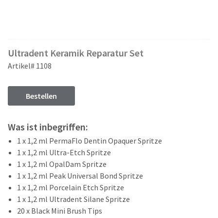
and
an
our
automated
manufacturing
email
team
from
is
HighRadius
Ultradent Keramik Reparatur Set
currently
that
working
contains
Artikel# 1108
to
important
replenish
login
it.
information:
Bestellen
You
Please
can
refer
Was ist inbegriffen:
still
to
add
1 x 1,2 ml PermaFlo Dentin Opaquer Spritze
this
these
email
1 x 1,2 ml Ultra-Etch Spritze
items
and
1 x 1,2 ml OpalDam Spritze
to
follow
1 x 1,2 ml Peak Universal Bond Spritze
your
its
order
1 x 1,2 ml Porcelain Etch Spritze
directions
and
1 x 1,2 ml Ultradent Silane Spritze
to
they
create
20 x Black Mini Brush Tips
will