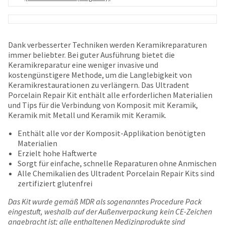
date
account.
is
If
subject
you
to
do
change
Dank verbesserter Techniken werden Keramikreparaturen
not
at
immer beliebter. Bei guter Ausführung bietet die
have
any
Keramikreparatur eine weniger invasive und
access
time
kostengünstigere Methode, um die Langlebigkeit von
to
due
Keramikrestaurationen zu verlängern. Das Ultradent
this
to
Porcelain Repair Kit enthält alle erforderlichen Materialien
email
item
und Tips für die Verbindung von Komposit mit Keramik,
you
availability.
Keramik mit Metall und Keramik mit Keramik.
will
You
be
will
Enthält alle vor der Komposit-Applikation benötigten
able
receive
Materialien
to
an
Erzielt hohe Haftwerte
self-
order
Sorgt für einfache, schnelle Reparaturen ohne Anmischen
register,
confirmation
Alle Chemikalien des Ultradent Porcelain Repair Kits sind
but
email
zertifiziert glutenfrei
will
and
need
Das Kit wurde gemäß MDR als sogenanntes Procedure Pack
an
your
eingestuft, weshalb auf der Außenverpackung kein CE-Zeichen
email
customer
angebracht ist; alle enthaltenen Medizinprodukte sind
when