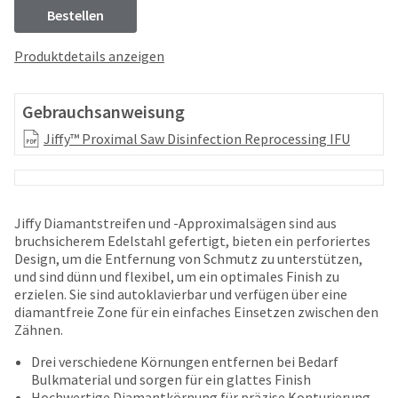
your
be
Bestellen
HighRadius
shipped
account.
at
This
Produktdetails anzeigen
a
email
later
is
date
the
Gebrauchsanweisung
separate
best
from
Jiffy™ Proximal Saw Disinfection Reprocessing IFU
way
the
to
rest
create
of
your
your
HighRadius
Jiffy Diamantstreifen und -Approximalsägen sind aus
order
account
bruchsicherem Edelstahl gefertigt, bieten ein perforiertes
once
because
Design, um die Entfernung von Schmutz zu unterstützen,
it
it
und sind dünn und flexibel, um ein optimales Finish zu
has
contains
erzielen. Sie sind autoklavierbar und verfügen über eine
been
a
diamantfreie Zone für ein einfaches Einsetzen zwischen den
replenished.
unique
Zähnen.
link
The
associated
Drei verschiedene Körnungen entfernen bei Bedarf
estimated
with
Bulkmaterial und sorgen für ein glattes Finish
ship
your
Hochwertige Diamantkörnung für präzise Konturierung