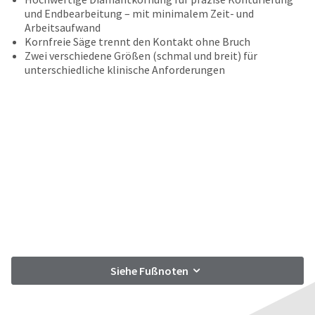
date
account.
und Endbearbeitung – mit minimalem Zeit- und
is
If
Arbeitsaufwand
subject
you
Kornfreie Säge trennt den Kontakt ohne Bruch
to
do
Zwei verschiedene Größen (schmal und breit) für
change
not
unterschiedliche klinische Anforderungen
at
have
any
access
time
to
due
this
to
email
item
you
availability.
will
You
be
will
able
receive
to
an
self-
order
register,
confirmation
but
email
will
and
Siehe Fußnoten
need
an
your
email
customer
when