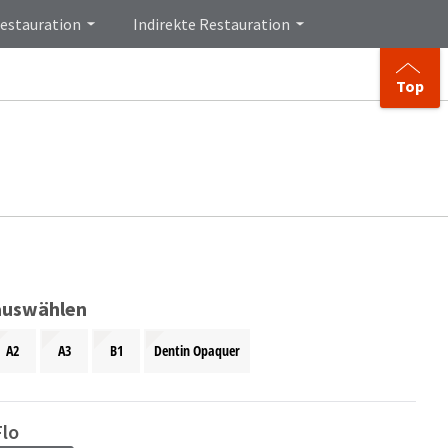
Restauration
Indirekte Restauration
Top
auswählen
A2
A3
B1
Dentin Opaquer
lo