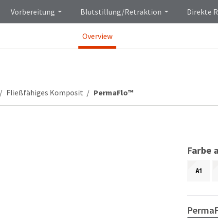
Vorbereitung
Blutstillung/Retraktion
Direkte 
Overview
Fließfähiges Komposit
PermaFlo™
Farbe 
A1
PermaF