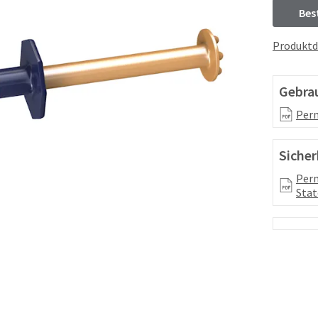
Bes
Produktd
Gebra
Per
Sicher
Perm
Stat