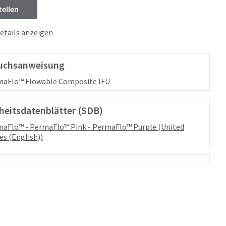
tellen
etails anzeigen
uchsanweisung
maFlo™ Flowable Composite IFU
heitsdatenblätter (SDB)
aFlo™ - PermaFlo™ Pink - PermaFlo™ Purple (United
es (English))