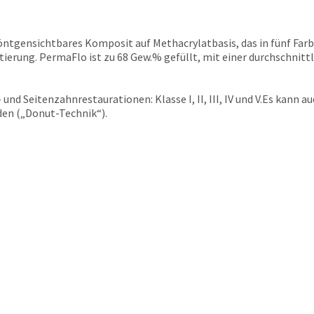
öntgensichtbares Komposit auf Methacrylatbasis, das in fünf Farb
ptierung. PermaFlo ist zu 68 Gew.% gefüllt, mit einer durchschnit
nd Seitenzahnrestaurationen: Klasse I, II, III, IV und V.Es kann 
en („Donut-Technik“).