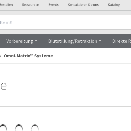
Bestellen
Ressourcen
Events
Kontaktieren Sie uns
Katalog
Vorbereitung
Blutstillung/Retraktion
Direkte 
Omni-Matrix™ Systeme
me