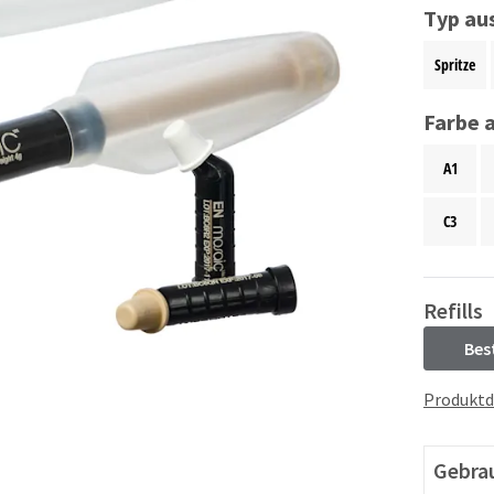
Typ au
Spritze
Farbe 
A1
C3
Refills
Bes
Produktd
Gebra