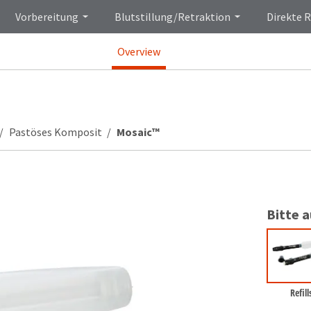
Vorbereitung
Blutstillung/Retraktion
Direkte 
Overview
Pastöses Komposit
Mosaic™
Bitte 
Refill