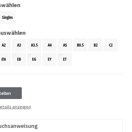
swählen
Singles
auswählen
A2
A3
A3.5
A4
A5
B0.5
B2
C2
EN
EB
EG
EY
ET
tellen
etails anzeigen
uchsanweisung