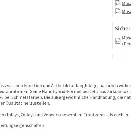
Mosa
Mosa
Sicher
Mosa
(Deu
 zwischen Funktion und Ästhetik für langlebige, natürlich wirke
estaurationen. Seine Nanohybrid-Formel besteht aus Zirkondioxid-
l.% bei Schmelzfarben. Die außergewöhnliche Handhabung, die nat
r Qualität herzustellen.
en (Inlays, Onlays und Veneers) sowohl im Frontzahn- als auch i
rbeitungseigenschaften