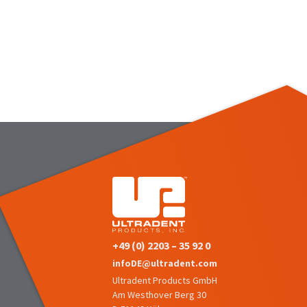
+49 (0) 2203 – 35 92 0
infoDE@ultradent.com
Ultradent Products GmbH
Am Westhover Berg 30