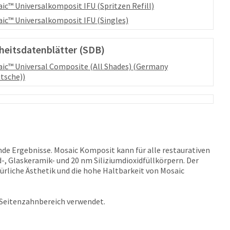
ic™ Universalkomposit IFU (Spritzen Refill)
ic™ Universalkomposit IFU (Singles)
heitsdatenblätter (SDB)
ic™ Universal Composite (All Shades) (Germany
tsche))
nde Ergebnisse. Mosaic Komposit kann für alle restaurativen
, Glaskeramik- und 20 nm Siliziumdioxidfüllkörpern. Der
ürliche Ästhetik und die hohe Haltbarkeit von Mosaic
m Seitenzahnbereich verwendet.