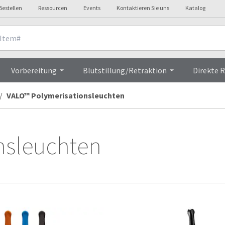
Bestellen
Ressourcen
Events
Kontaktieren Sie uns
Katalog
Vorbereitung
Blutstillung/Retraktion
Direkte 
VALO™ Polymerisationsleuchten
nsleuchten