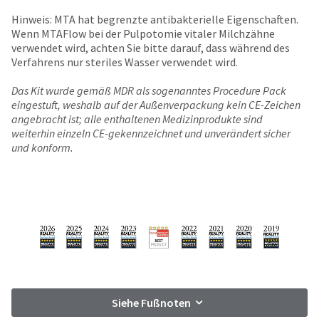
number
the
and
Hinweis: MTA hat begrenzte antibakterielle Eigenschaften.
item
an
Wenn MTAFlow bei der Pulpotomie vitaler Milchzähne
is
invoice
verwendet wird, achten Sie bitte darauf, dass während des
ready
number
Verfahrens nur steriles Wasser verwendet wird.
to
for
ship.
identification.
Das Kit wurde gemäß MDR als sogenanntes Procedure Pack
You
eingestuft, weshalb auf der Außenverpackung kein CE-Zeichen
have
angebracht ist; alle enthaltenen Medizinprodukte sind
the
You
weiterhin einzeln CE-gekennzeichnet und unverändert sicher
option
und konform.
are
to
cancel
now
the
leaving
item
at
Ultradent.com
any
and
time
being
while
still
redirected
in
to
the
Siehe Fußnoten
backordered
our