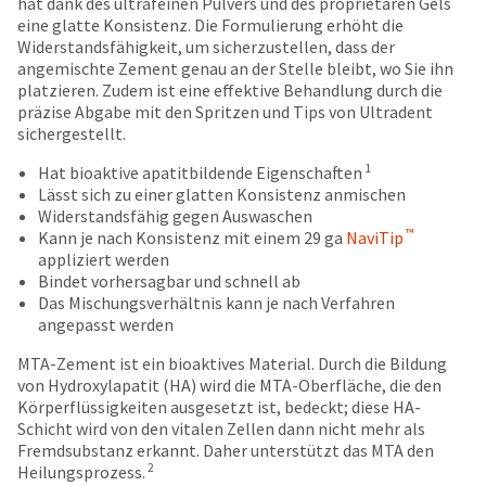
hat dank des ultrafeinen Pulvers und des proprietären Gels
date
account.
eine glatte Konsistenz. Die Formulierung erhöht die
is
If
Widerstandsfähigkeit, um sicherzustellen, dass der
subject
you
angemischte Zement genau an der Stelle bleibt, wo Sie ihn
to
do
platzieren. Zudem ist eine effektive Behandlung durch die
change
not
präzise Abgabe mit den Spritzen und Tips von Ultradent
at
have
sichergestellt.
any
access
time
to
1
Hat bioaktive apatitbildende Eigenschaften
due
this
Lässt sich zu einer glatten Konsistenz anmischen
to
email
Widerstandsfähig gegen Auswaschen
item
you
™
Kann je nach Konsistenz mit einem 29 ga
NaviTip
availability.
will
appliziert werden
You
be
Bindet vorhersagbar und schnell ab
will
able
Das Mischungsverhältnis kann je nach Verfahren
receive
to
angepasst werden
an
self-
order
register,
MTA-Zement ist ein bioaktives Material. Durch die Bildung
confirmation
but
von Hydroxylapatit (HA) wird die MTA-Oberfläche, die den
email
will
Körperflüssigkeiten ausgesetzt ist, bedeckt; diese HA-
and
need
Schicht wird von den vitalen Zellen dann nicht mehr als
an
your
Fremdsubstanz erkannt. Daher unterstützt das MTA den
email
2
customer
Heilungsprozess.
when