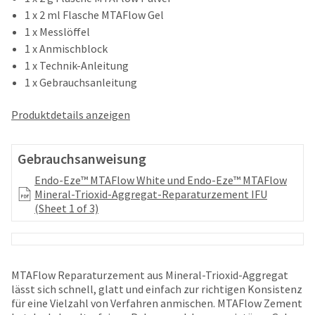
your
be
1 x 2 ml Flasche MTAFlow Gel
HighRadius
shipped
account.
1 x Messlöffel
at
This
1 x Anmischblock
a
email
1 x Technik-Anleitung
later
is
date
1 x Gebrauchsanleitung
the
separate
best
from
way
Produktdetails anzeigen
the
to
rest
create
of
your
Gebrauchsanweisung
your
HighRadius
order
Endo-Eze™ MTAFlow White und Endo-Eze™ MTAFlow
account
once
Mineral-Trioxid-Aggregat-Reparaturzement IFU
because
it
(Sheet 1 of 3)
it
has
contains
been
a
replenished.
unique
link
MTAFlow Reparaturzement aus Mineral-Trioxid-Aggregat
The
associated
lässt sich schnell, glatt und einfach zur richtigen Konsistenz
estimated
with
für eine Vielzahl von Verfahren anmischen. MTAFlow Zement
ship
your