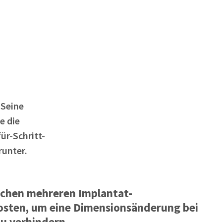
 Seine
e die
ür-Schritt-
runter.
schen mehreren Implantat-
sten, um eine Dimensionsänderung bei
u verhindern