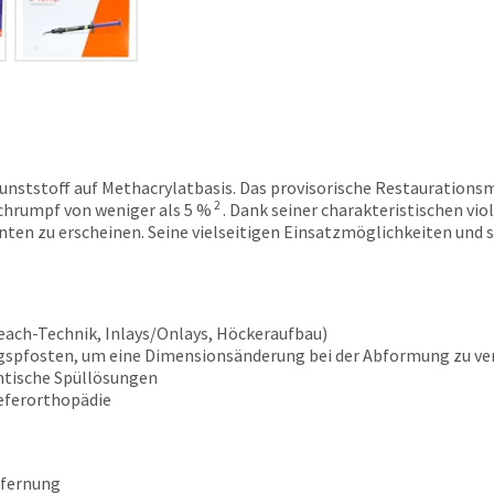
Kunststoff auf Methacrylatbasis. Das provisorische Restaurationsm
2
chrumpf von weniger als 5 %
. Dank seiner charakteristischen vi
ienten zu erscheinen. Seine vielseitigen Einsatzmöglichkeiten un
each-Technik, Inlays/Onlays, Höckeraufbau)
spfosten, um eine Dimensionsänderung bei der Abformung zu ve
ntische Spüllösungen
ieferorthopädie
ntfernung