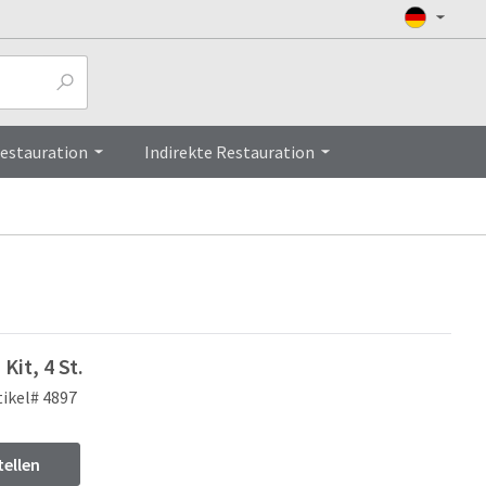
ew
Top
Restauration
Indirekte Restauration
Kit, 4 St.
tikel# 4897
tellen