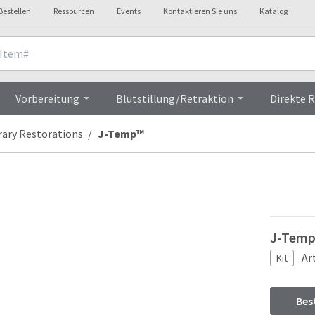
Bestellen
Ressourcen
Events
Kontaktieren Sie uns
Katalog
w
Overvi
Vorbereitung
Blutstillung/Retraktion
Direkte 
ary Restorations
J-Temp™
J-Temp 
Ar
Kit
Bes