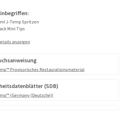
 inbegriffen:
2 ml J-Temp Spritzen
lack Mini Tips
etails anzeigen
uchsanweisung
mp™ Provisorisches Restaurationsmaterial
heitsdatenblätter (SDB)
mp™ (Germany (Deutsche))