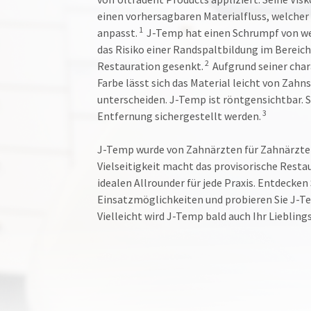
einen vorhersagbaren Materialfluss, welcher 
1
anpasst.
J-Temp hat einen Schrumpf von wen
das Risiko einer Randspaltbildung im Bereich
2
Restauration gesenkt.
Aufgrund seiner char
Farbe lässt sich das Material leicht von Zah
unterscheiden. J-Temp ist röntgensichtbar. S
3
Entfernung sichergestellt werden.
J-Temp wurde von Zahnärzten für Zahnärzte 
Vielseitigkeit macht das provisorische Rest
idealen Allrounder für jede Praxis. Entdecken S
Einsatzmöglichkeiten und probieren Sie J-T
Vielleicht wird J-Temp bald auch Ihr Liebling