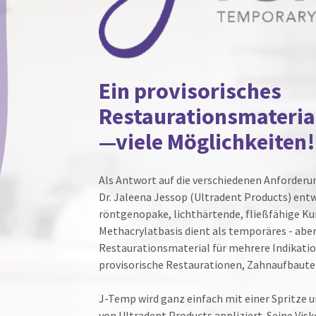
Ein provisorisches
Restaurationsmateria
—viele Möglichkeiten!
Als Antwort auf die verschiedenen Anforder
Dr. Jaleena Jessop (Ultradent Products) entw
röntgenopake, lichthärtende, fließfähige Ku
Methacrylatbasis dient als temporäres - abe
Restaurationsmaterial für mehrere Indikatio
provisorische Restaurationen, Zahnaufbauten
J-Temp wird ganz einfach mit einer Spritze u
von Ultradent Products appliziert. Seine Vis