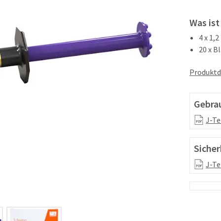
Was ist
4 x 1,
20 x B
Produktd
Gebra
J-Te
Sicher
J-Te