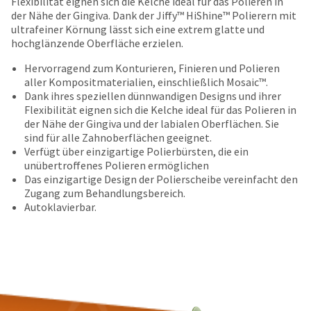
Flexibilität eignen sich die Kelche ideal für das Polieren in
date
account.
der Nähe der Gingiva. Dank der Jiffy™ HiShine™ Polierern mit
is
If
ultrafeiner Körnung lässt sich eine extrem glatte und
subject
you
hochglänzende Oberfläche erzielen.
to
do
change
not
Hervorragend zum Konturieren, Finieren und Polieren
at
have
aller Kompositmaterialien, einschließlich Mosaic™.
any
access
Dank ihres speziellen dünnwandigen Designs und ihrer
time
to
Flexibilität eignen sich die Kelche ideal für das Polieren in
due
this
der Nähe der Gingiva und der labialen Oberflächen. Sie
to
email
sind für alle Zahnoberflächen geeignet.
item
you
Verfügt über einzigartige Polierbürsten, die ein
availability.
will
unübertroffenes Polieren ermöglichen
You
be
Das einzigartige Design der Polierscheibe vereinfacht den
will
able
Zugang zum Behandlungsbereich.
receive
to
Autoklavierbar.
an
self-
order
register,
confirmation
but
email
will
and
need
an
your
email
customer
when