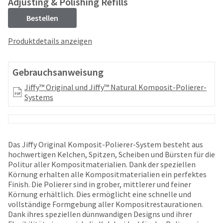
Adjusting & Polishing Refills
your
be
HighRadius
shipped
Bestellen
account.
at
This
a
Produktdetails anzeigen
email
later
is
date
the
separate
Gebrauchsanweisung
best
from
way
Jiffy™ Original und Jiffy™ Natural Komposit-Polierer-
the
to
Systems
rest
create
of
your
your
HighRadius
order
account
once
because
Das Jiffy Original Komposit-Polierer-System besteht aus
it
it
hochwertigen Kelchen, Spitzen, Scheiben und Bürsten für die
has
contains
Politur aller Kompositmaterialien. Dank der speziellen
been
a
Körnung erhalten alle Kompositmaterialien ein perfektes
replenished.
unique
Finish. Die Polierer sind in grober, mittlerer und feiner
link
Körnung erhältlich. Dies ermöglicht eine schnelle und
The
associated
vollständige Formgebung aller Kompositrestaurationen.
estimated
with
Dank ihres speziellen dünnwandigen Designs und ihrer
ship
your