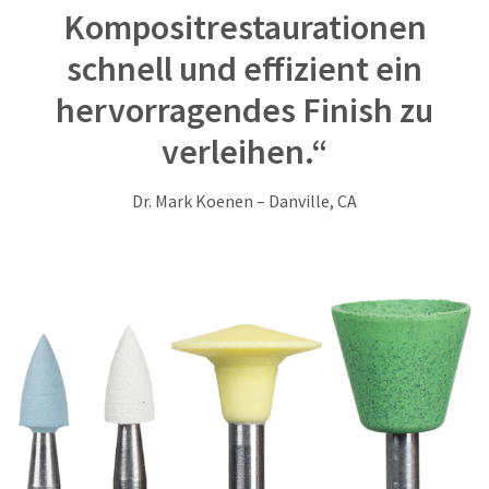
item
Kompositrestaurationen
Ultradent
at
Products,
any
schnell und effizient ein
Inc.
time
PO
while
hervorragendes Finish zu
Box
still
952648
in
verleihen.“
the
St.
backordered
Louis,
status.
MO
Dr. Mark Koenen – Danville, CA
63195