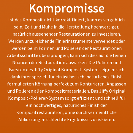
status
Kompromisse
third-
by
party
calling
Ist das Komposit nicht korrekt finiert, kann es vergeblich
our
payment
customer
sein, Zeit und Mühe in die Herstellung hochwertiger,
management
service
natürlich aussehender Restaurationen zu investieren.
department
platform
Werden unzureichende Finierinstrumente verwendet oder
at
HighRadius.
werden beim Formen und Polieren der Restaurationen
888.230.1420.
Please
Arbeitsschritte übersprungen, kann sich dies auf die feinen
The
Nuancen der Restauration auswirken. Die Polierer und
have
estimated
Bürsten des Jiffy Original Komposit-Systems eignen sich
ship
your
date*
dank ihrer speziell für ein ästhetisch, natürliches Finish
login
is
formulierten Körnung perfekt zum Konturieren, Anpassen
subject
credentials
und Polieren aller Kompositmaterialien. Das Jiffy Original
to
ready.
change
Komposit-Polierer-System sorgt effizient und schnell für
at
ein hochwertiges, natürliches Finish der
anytime
Kompositrestauration, ohne durch vermeintliche
ancel
due
to
Abkürzungen schlechte Ergebnisse zu riskieren.
item
ntinue
availability.
to