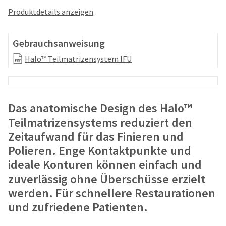
your
be
HighRadius
Produktdetails anzeigen
shipped
account.
at
This
a
email
Gebrauchsanweisung
later
is
date
Halo™ Teilmatrizensystem IFU
the
separate
best
from
way
the
to
rest
create
Das anatomische Design des Halo™
of
your
your
Teilmatrizensystems reduziert den
HighRadius
order
account
Zeitaufwand für das Finieren und
once
because
Polieren. Enge Kontaktpunkte und
it
it
has
ideale Konturen können einfach und
contains
been
a
zuverlässig ohne Überschüsse erzielt
replenished.
unique
werden. Für schnellere Restaurationen
link
The
associated
und zufriedene Patienten.
estimated
with
ship
your