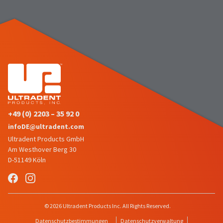
status
third-
by
party
calling
our
payment
customer
management
service
department
platform
at
HighRadius.
888.230.1420.
Please
The
have
estimated
+49 (0) 2203 – 35 92 0
ship
your
infoDE@ultradent.com
date*
login
is
Ultradent Products GmbH
subject
credentials
Am Westhover Berg 30
to
D-51149 Köln
ready.
change
at
anytime
ancel
due
to
© 2026 Ultradent Products Inc. All Rights Reserved.
item
ntinue
availability.
to
Datenschutzbestimmungen
Datenschutzverwaltung