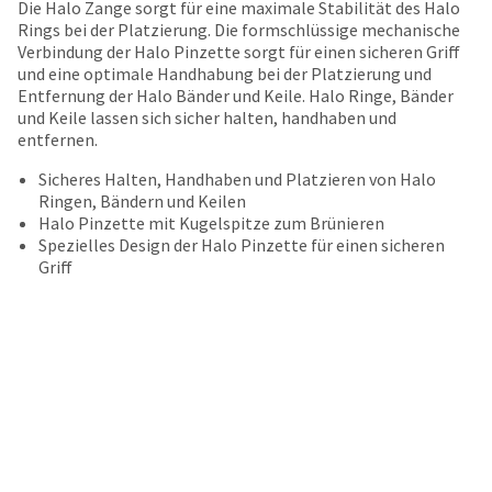
date
Die Halo Zange sorgt für eine maximale Stabilität des Halo
account.
is
Rings bei der Platzierung. Die formschlüssige mechanische
If
subject
Verbindung der Halo Pinzette sorgt für einen sicheren Griff
you
to
und eine optimale Handhabung bei der Platzierung und
do
change
Entfernung der Halo Bänder und Keile. Halo Ringe, Bänder
not
at
und Keile lassen sich sicher halten, handhaben und
have
any
entfernen.
access
time
to
Sicheres Halten, Handhaben und Platzieren von Halo
due
this
Ringen, Bändern und Keilen
to
email
Halo Pinzette mit Kugelspitze zum Brünieren
item
you
Spezielles Design der Halo Pinzette für einen sicheren
availability.
will
Griff
You
be
will
able
receive
to
an
self-
order
register,
confirmation
but
email
will
and
need
an
your
email
customer
when