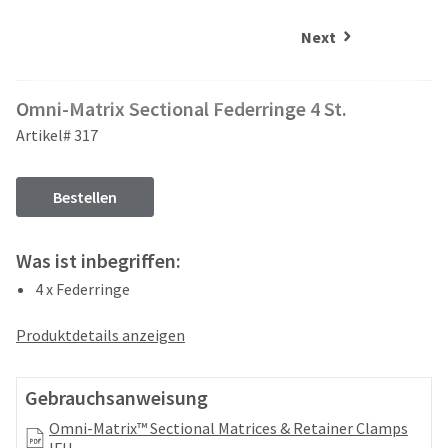
and
an
our
automated
Next
manufacturing
email
team
from
is
HighRadius
Omni-Matrix Sectional Federringe 4 St.
currently
that
working
contains
Artikel# 317
to
important
replenish
login
it.
information:
Bestellen
You
Please
can
refer
Was ist inbegriffen:
still
to
add
4 x Federringe
this
these
email
items
and
Produktdetails anzeigen
to
follow
your
its
order
directions
Gebrauchsanweisung
and
to
they
Omni-Matrix™ Sectional Matrices & Retainer Clamps
create
will