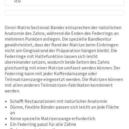
IFU
your
be
HighRadius
shipped
account.
at
This
a
email
later
Omni-Matrix Sectional Bänder entsprechen der natürlichen
is
date
Anatomie des Zahns, während die Enden des Federrings an
the
separate
mehreren Punkten anliegen. Die spezielle Bandkontur
best
from
gewährleistet, dass der Rand der Matrize beim Einbringen
way
the
nicht am Gingivalrand der Präparation hängen bleibt. Die
to
rest
Federringe mit Haltefunktion lassen sich leicht
create
of
übereinander setzen, wodurch beide Seiten des Zahns
your
your
gleichzeitig mit einer Matrize umfasst werden können. Der
HighRadius
order
Federring kann mit jeder Kofferdamzange oder
account
once
Teilmatrizenzange eingesetzt werden. Die Matrizen können
because
it
mit allen anderen Teilmatrizen-Fabrikaten kombiniert
it
has
werden.
contains
been
a
Schafft Restaurationen mit natürlicher Anatomie
replenished.
unique
Dünne, flexible Bänder passen sich leicht an jede Fläche
link
The
an
associated
estimated
Keine spezielle Matrizenzange erforderlich
with
ship
Ein Federring passt für alle Zähne
your