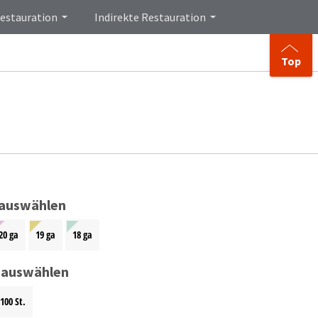
Restauration
Indirekte Restauration
Top
auswählen
20 ga
19 ga
18 ga
 auswählen
100 St.