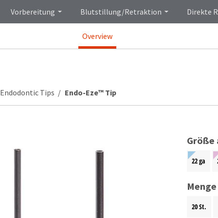
Vorbereitung
Blutstillung/Retraktion
Direkte 
Overview
Endodontic Tips
Endo-Eze™ Tip
Größe 
22 ga
Menge
20 St.