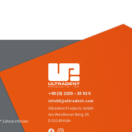
+49 (0) 2203 – 35 92 0
infoDE@ultradent.com
Ultradent Products GmbH
Am Westhover Berg 30
D-51149 Köln
 Zahnarztfinder