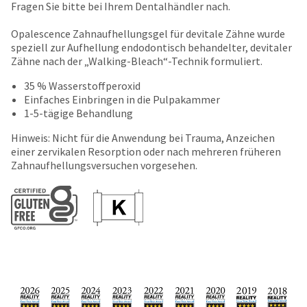
date
Fragen Sie bitte bei Ihrem Dentalhändler nach.
account.
is
If
subject
Opalescence Zahnaufhellungsgel für devitale Zähne wurde
you
to
speziell zur Aufhellung endodontisch behandelter, devitaler
do
change
Zähne nach der „Walking-Bleach“-Technik formuliert.
not
at
have
any
35 % Wasserstoffperoxid
access
time
Einfaches Einbringen in die Pulpakammer
to
due
1-5-tägige Behandlung
this
to
email
Hinweis: Nicht für die Anwendung bei Trauma, Anzeichen
item
you
einer zervikalen Resorption oder nach mehreren früheren
availability.
will
Zahnaufhellungsversuchen vorgesehen.
You
be
will
able
receive
to
an
self-
order
register,
confirmation
but
email
will
and
need
an
your
email
customer
when