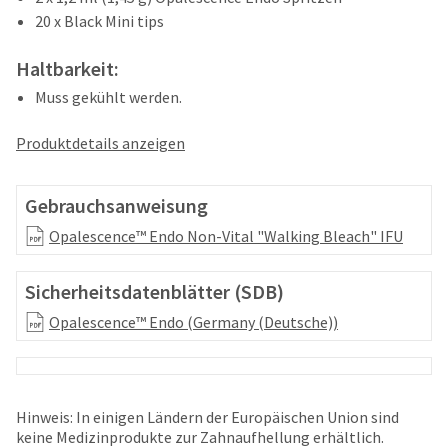
your
be
20 x Black Mini tips
HighRadius
shipped
account.
at
This
Haltbarkeit:
a
email
later
Muss gekühlt werden.
is
date
the
separate
best
Produktdetails anzeigen
from
way
the
to
rest
create
Gebrauchsanweisung
of
your
your
Opalescence™ Endo Non-Vital "Walking Bleach" IFU
HighRadius
order
account
once
because
Sicherheitsdatenblätter (SDB)
it
it
has
Opalescence™ Endo (Germany (Deutsche))
contains
been
a
replenished.
unique
link
The
associated
estimated
Hinweis: In einigen Ländern der Europäischen Union sind
with
ship
keine Medizinprodukte zur Zahnaufhellung erhältlich.
your