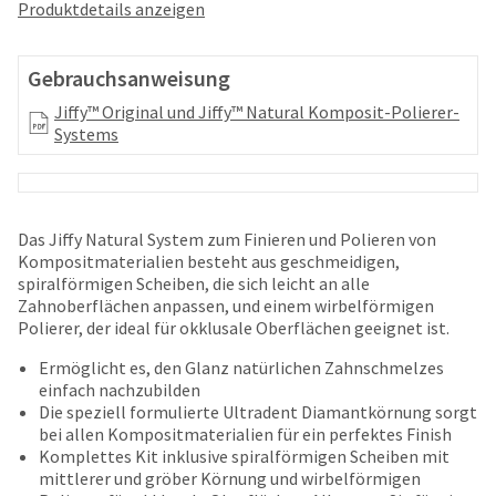
your
Produktdetails anzeigen
be
HighRadius
shipped
account.
at
This
Gebrauchsanweisung
a
email
later
Jiffy™ Original und Jiffy™ Natural Komposit-Polierer-
is
date
Systems
the
separate
best
from
way
the
to
rest
create
of
Das Jiffy Natural System zum Finieren und Polieren von
your
your
Kompositmaterialien besteht aus geschmeidigen,
HighRadius
order
spiralförmigen Scheiben, die sich leicht an alle
account
once
Zahnoberflächen anpassen, und einem wirbelförmigen
because
it
Polierer, der ideal für okklusale Oberflächen geeignet ist.
it
has
contains
Ermöglicht es, den Glanz natürlichen Zahnschmelzes
been
a
einfach nachzubilden
replenished.
unique
Die speziell formulierte Ultradent Diamantkörnung sorgt
link
The
bei allen Kompositmaterialien für ein perfektes Finish
associated
estimated
Komplettes Kit inklusive spiralförmigen Scheiben mit
with
ship
mittlerer und gröber Körnung und wirbelförmigen
your