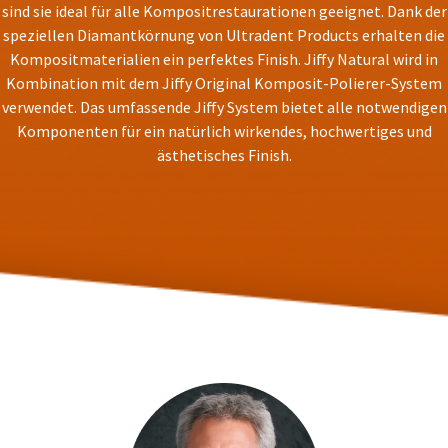
status
sind sie ideal für alle Kompositrestaurationen geeignet. Dank der
third-
by
speziellen Diamantkörnung von Ultradent Products erhalten die
party
calling
Kompositmaterialien ein perfektes Finish. Jiffy Natural wird in
our
payment
Kombination mit dem Jiffy Original Komposit-Polierer-System
customer
management
verwendet. Das umfassende Jiffy System bietet alle notwendigen
service
department
platform
Komponenten für ein natürlich wirkendes, hochwertiges und
at
ästhetisches Finish.
HighRadius.
888.230.1420.
Please
The
have
estimated
ship
your
date*
login
is
subject
credentials
to
ready.
change
at
anytime
ancel
due
to
item
ntinue
availability.
to