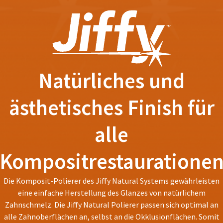
number
the
and
item
an
is
invoice
ready
number
to
for
ship.
identification.
You
Natürliches und
have
the
You
option
ästhetisches Finish für
are
to
cancel
now
alle
the
leaving
item
at
Ultradent.com
Kompositrestauratione
any
and
time
being
while
Die Komposit-Polierer des Jiffy Natural Systems gewährleisten
still
redirected
eine einfache Herstellung des Glanzes von natürlichem
in
to
Zahnschmelz. Die Jiffy Natural Polierer passen sich optimal an
the
alle Zahnoberflächen an, selbst an die Okklusionflächen. Somit
backordered
our