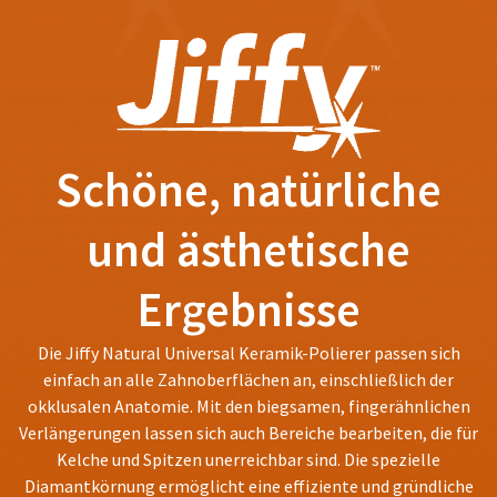
status
third-
by
party
calling
our
payment
customer
management
service
department
platform
at
Schöne, natürliche
HighRadius.
888.230.1420.
Please
The
und ästhetische
have
estimated
ship
your
date*
Ergebnisse
login
is
subject
credentials
to
Die Jiffy Natural Universal Keramik-Polierer passen sich
ready.
change
einfach an alle Zahnoberflächen an, einschließlich der
at
anytime
okklusalen Anatomie. Mit den biegsamen, fingerähnlichen
ancel
due
Verlängerungen lassen sich auch Bereiche bearbeiten, die für
to
Kelche und Spitzen unerreichbar sind. Die spezielle
item
ntinue
availability.
Diamantkörnung ermöglicht eine effiziente und gründliche
to