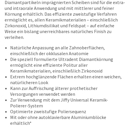
date
Diamantpartikeln imprägnierten Scheiben sind für die extra-
account.
is
und intraorale Anwendung und mit mittlerer und feiner
If
subject
Körnung erhältlich. Das effiziente zweistufige Verfahren
you
to
ermöglicht es, allen Keramikmaterialien – einschließlich
do
change
Zirkonoxid, Lithiumdisilikat und Feldspat – auf einfache
not
at
Weise ein bislang unerreichbares natürliches Finish zu
have
any
verleihen.
access
time
to
due
Natürliche Anpassung an alle Zahnoberflächen,
this
to
einschließlich der okklusalen Anatomie
email
item
Die speziell formulierte Ultradent Diamantkörnung
you
availability.
ermöglicht eine effiziente Politur aller
will
You
Keramikmaterialien, einschließlich Zirkonoxid
be
will
Extrem hochglänzende Flächen erhalten einen weichen,
able
receive
natürlicheren Look
to
an
Kann zur Auffrischung älterer prothetischer
self-
order
Versorgungen verwendet werden
register,
confirmation
Zur Verwendung mit dem Jiffy Universal Keramik-
but
email
Polierer-System
will
and
Optimierte zweistufige Poliersequenz
need
an
Mit oder ohne autoklavierbare Aluminiumblöcke
your
email
erhältlich*
customer
when