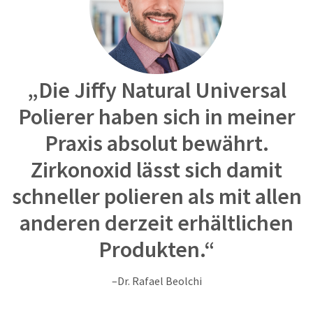
item
Ultradent
at
Products,
any
Inc.
time
PO
while
Box
still
952648
in
„Die Jiffy Natural Universal
the
St.
backordered
Louis,
Polierer haben sich in meiner
status.
MO
Praxis absolut bewährt.
63195
Zirkonoxid lässt sich damit
schneller polieren als mit allen
anderen derzeit erhältlichen
Produkten.“
–Dr. Rafael Beolchi