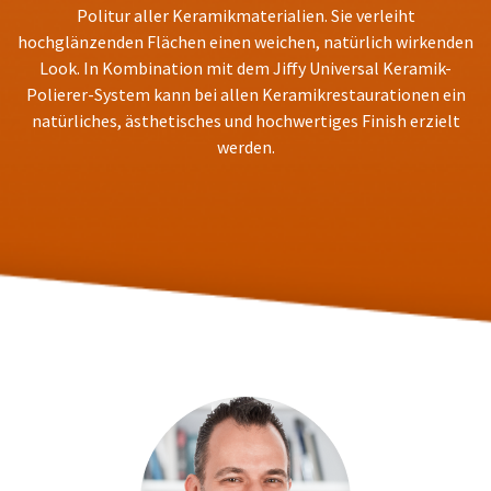
You
hRadius
Politur aller Keramikmaterialien. Sie verleiht
will
hochglänzenden Flächen einen weichen, natürlich wirkenden
receive
an
Look. In Kombination mit dem Jiffy Universal Keramik-
If
order
Polierer-System kann bei allen Keramikrestaurationen ein
you
confirmation
natürliches, ästhetisches und hochwertiges Finish erzielt
need
email
to
and
werden.
an
contact
email
Ultradent,
when
please
the
call
item
U.S.
is
Customer
ready
Support
to
at
ship.
1.800.552.5512
You
will
Always
have
the
remit
option
physical
to
checks
cancel
to:
the